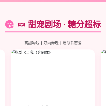
🍬 甜宠剧场 · 糖分超标
高甜吻戏 | 双向奔赴 | 治愈系恋爱