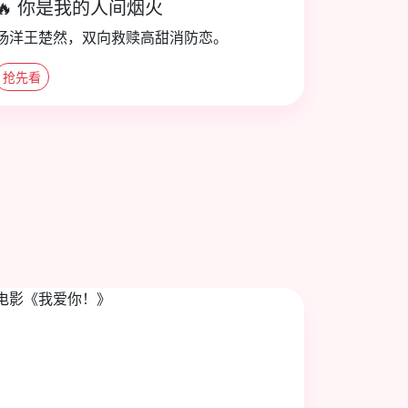
🔥 你是我的人间烟火
杨洋王楚然，双向救赎高甜消防恋。
抢先看