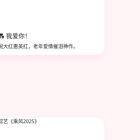
💑 我爱你！
倪大红惠英红，老年爱情催泪神作。