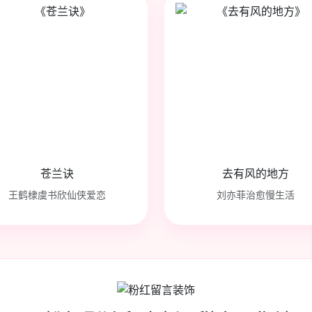
苍兰诀
去有风的地方
王鹤棣虞书欣仙侠爱恋
刘亦菲治愈慢生活