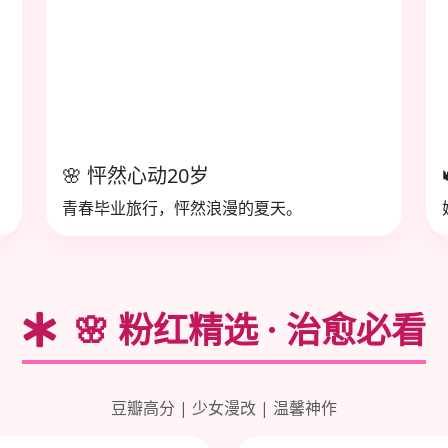
🌸 怦然心动20岁
青春毕业旅行，怦然浪漫的夏天。
🌸 粉红精选 · 治愈必看
豆瓣高分 | 少女漫改 | 温馨神作