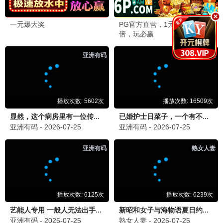
去有风的地方
刘亦菲治愈慢生活