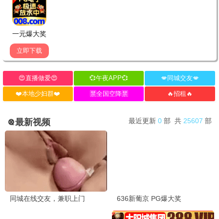
🌸 怦然心动20岁
青春毕业旅行，怦然浪漫的夏天。
👑 乘风2025
姐姐们闪耀舞台，又美又飒。