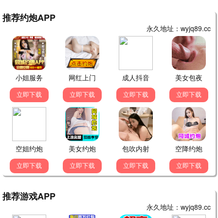
💑 我爱你！
倪大红惠英红，老年爱情催泪神作。
💓 心动综艺 · 恋爱观察
恋综天花板 | 明星CP | 治愈真人秀