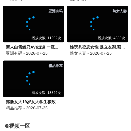
如此可爱的我们
青梅竹马高甜剧