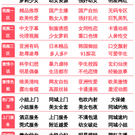
🎬 浪漫电影 · 心动瞬间
治愈爱情 奇幻浪漫 高分恋爱片单
✨ 这么多年
张新成孙千，破镜重圆催泪爱情。