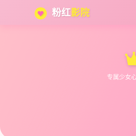
粉红
影院
专属少女