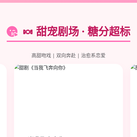
🍬 甜宠剧场 · 糖分超标
高甜吻戏 | 双向奔赴 | 治愈系恋爱