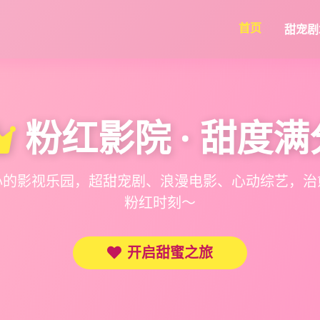
首页
甜宠剧
粉红影院 · 甜度满
心的影视乐园，超甜宠剧、浪漫电影、心动综艺，治
粉红时刻～
开启甜蜜之旅