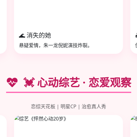
🌊 消失的她
悬疑爱情，朱一龙倪妮演技炸裂。
💓 心动综艺 · 恋爱观察
恋综天花板 | 明星CP | 治愈真人秀