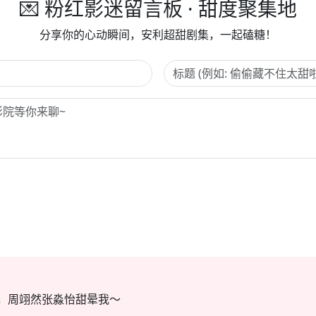
💌 粉红影迷留言板 · 甜度聚集地
分享你的心动瞬间，安利超甜剧集，一起磕糖！
s，周翊然张淼怡甜晕我～